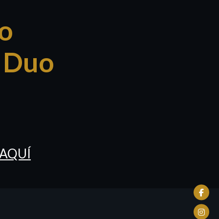
io
- Duo
o AQUÍ